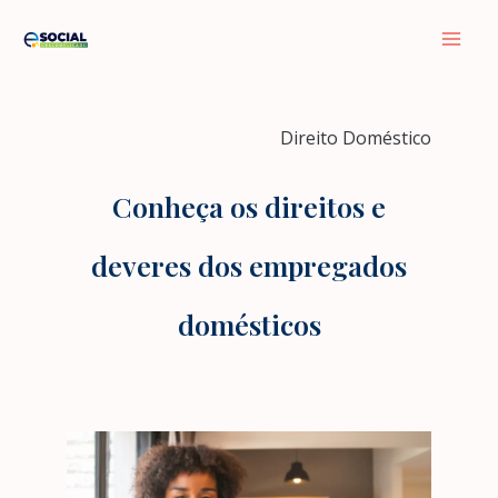
Ir
Mai
para
Men
o
conteúdo
Direito Doméstico
Conheça os direitos e
deveres dos empregados
domésticos